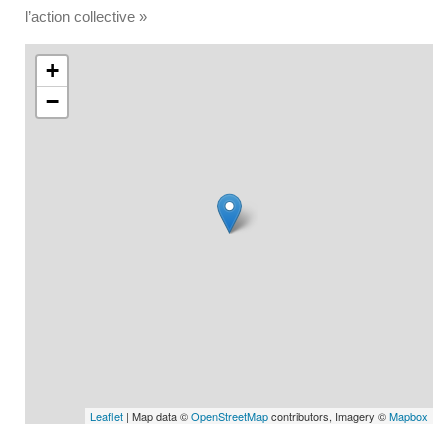
l’action collective »
+
−
Leaflet
| Map data ©
OpenStreetMap
contributors, Imagery ©
Mapbox