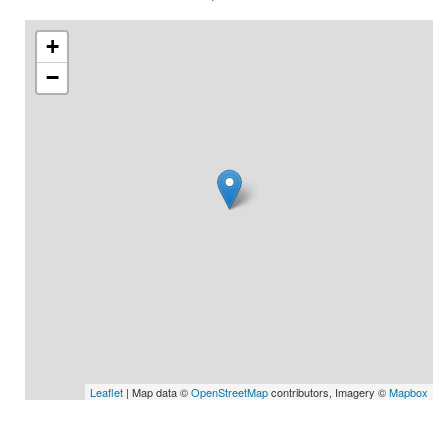
+
−
Leaflet
| Map data ©
OpenStreetMap
contributors, Imagery ©
Mapbox