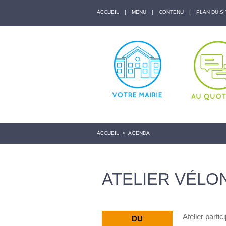
ACCUEIL
|
MENU
|
CONTENU
|
PLAN DU SI
ACCUEIL
>
AGENDA
ATELIER VÉLO
Atelier partic
DU