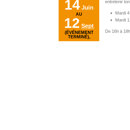
14
entretenir ton
Juin
Mardi 4 j
AU
12
Mardi 1
Sept
De 16h à 18h
(ÉVÉNEMENT
TERMINÉ),