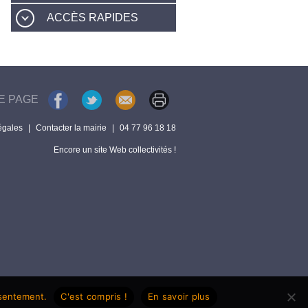
ACCÈS RAPIDES
E PAGE
égales
|
Contacter la mairie
|
04 77 96 18 18
Encore un site Web collectivités !
nsentement.
C'est compris !
En savoir plus