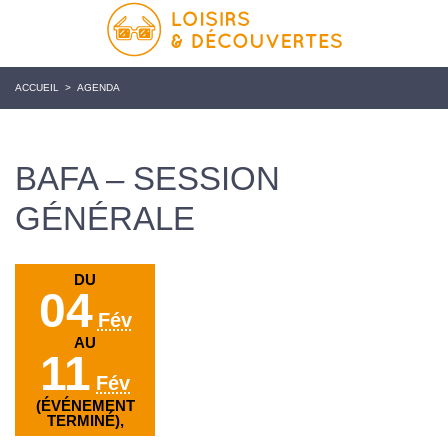
ACCUEIL
>
AGENDA
BAFA – SESSION
GÉNÉRALE
DU
04
Fév
AU
11
Fév
(ÉVÉNEMENT
TERMINÉ),