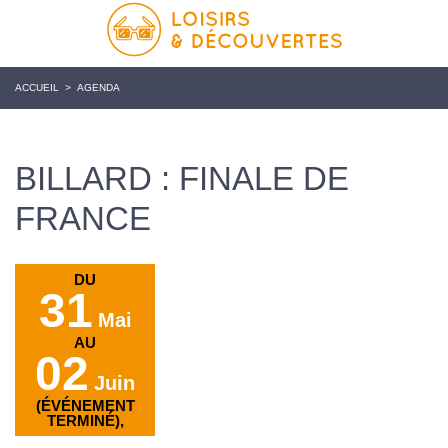
ACCUEIL
>
AGENDA
BILLARD : FINALE DE
FRANCE
DU
31
Mai
AU
02
Juin
(ÉVÉNEMENT
TERMINÉ),