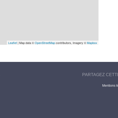
Leaflet
| Map data ©
OpenStreetMap
contributors, Imagery ©
Mapbox
PARTAGEZ CETT
Mentions l