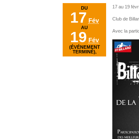
17 au 19 févr
DU
17
Club de Bill
Fév
AU
Avec la parti
19
Fév
(ÉVÉNEMENT
TERMINÉ),