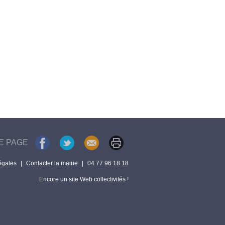
E PAGE
égales
|
Contacter la mairie
|
04 77 96 18 18
Encore un site Web collectivités !