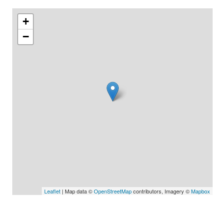
+
−
Leaflet
| Map data ©
OpenStreetMap
contributors, Imagery ©
Mapbox