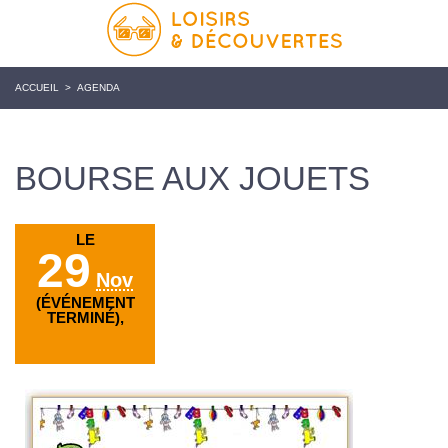
ACCUEIL
>
AGENDA
BOURSE AUX JOUETS
LE
29
Nov
(ÉVÉNEMENT
TERMINÉ),