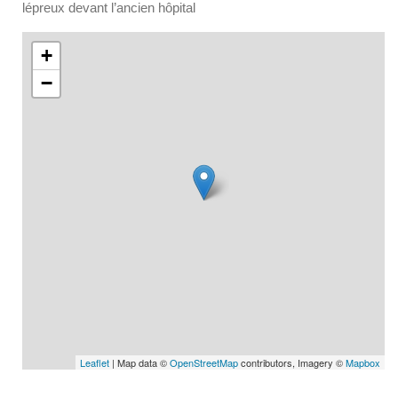
lépreux devant l’ancien hôpital
+
−
Leaflet
| Map data ©
OpenStreetMap
contributors, Imagery ©
Mapbox