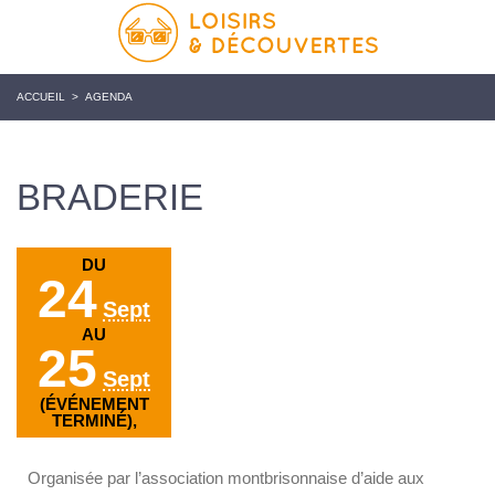
ACCUEIL
>
AGENDA
BRADERIE
DU
24
Sept
AU
25
Sept
(ÉVÉNEMENT
TERMINÉ),
Organisée par l’association montbrisonnaise d’aide aux