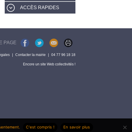
ACCÈS RAPIDES
E PAGE
égales
|
Contacter la mairie
|
04 77 96 18 18
Encore un site Web collectivités !
nsentement.
C'est compris !
En savoir plus