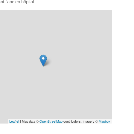
nt l’ancien hôpital.
Leaflet
| Map data ©
OpenStreetMap
contributors, Imagery ©
Mapbox