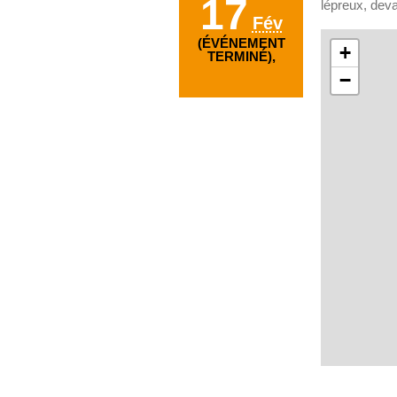
17
lépreux, deva
Fév
(ÉVÉNEMENT
+
TERMINÉ),
−