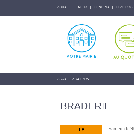
ACCUEIL
|
MENU
|
CONTENU
|
PLAN DU SI
ACCUEIL
>
AGENDA
BRADERIE
Samedi de 9h
LE