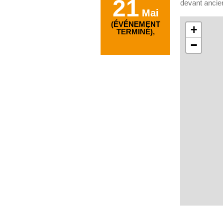
21
devant ancien
Mai
(ÉVÉNEMENT
+
TERMINÉ),
−