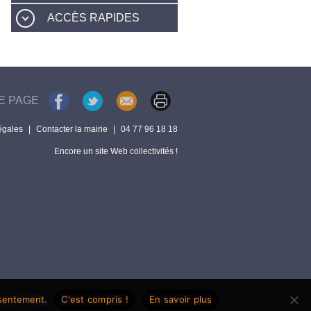
ACCÈS RAPIDES
E PAGE
égales
|
Contacter la mairie
|
04 77 96 18 18
Encore un site Web collectivités !
nsentement.
C'est compris !
En savoir plus