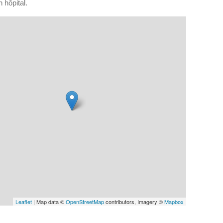
 hôpital.
Leaflet
| Map data ©
OpenStreetMap
contributors, Imagery ©
Mapbox