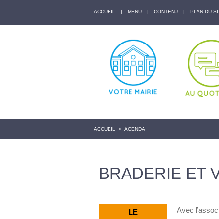
ACCUEIL
|
MENU
|
CONTENU
|
PLAN DU SI
ACCUEIL
>
AGENDA
BRADERIE ET 
Avec l’associ
LE