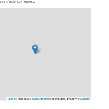
ise d’aide aux lépreux
Leaflet
| Map data ©
OpenStreetMap
contributors, Imagery ©
Mapbox