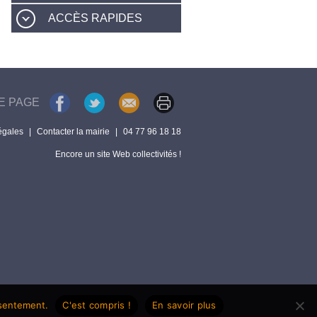
ACCÈS RAPIDES
E PAGE
égales
|
Contacter la mairie
|
04 77 96 18 18
Encore un site Web collectivités !
nsentement.
C'est compris !
En savoir plus