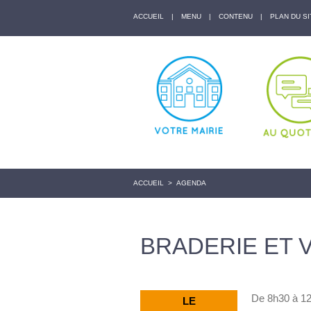
ACCUEIL
|
MENU
|
CONTENU
|
PLAN DU SI
ACCUEIL
>
AGENDA
BRADERIE ET 
De 8h30 à 12h
LE