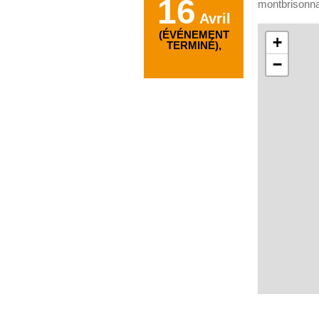
16
montbrisonna
Avril
(ÉVÉNEMENT
+
TERMINÉ),
−