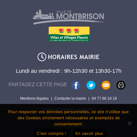
Lundi au vendredi : 9h-12h30 et 13h30-17h
PARTAGEZ CETTE PAGE
Mentions légales
|
Contacter la mairie
|
04 77 96 18 18
Encore un site Web collectivités !
Pour respecter vos données personnelles, ce site n'utilise que
des Cookies strictement nécessaires et exemptés de
consentement.
C'est compris !
En savoir plus