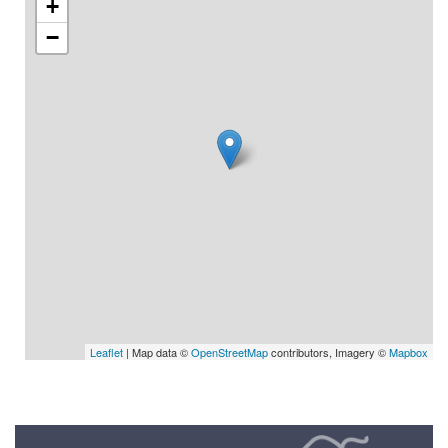
+
−
Leaflet
| Map data ©
OpenStreetMap
contributors, Imagery ©
Mapbox