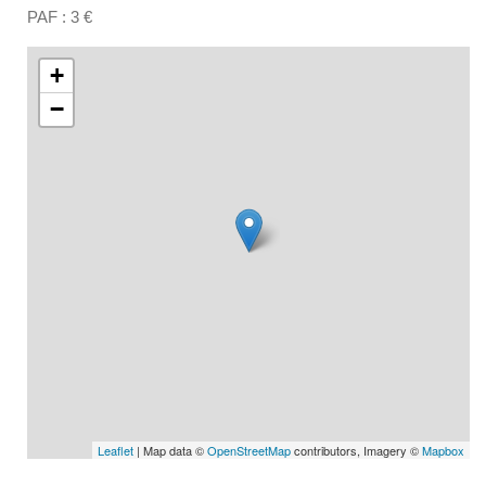
PAF : 3 €
+
−
Leaflet
| Map data ©
OpenStreetMap
contributors, Imagery ©
Mapbox