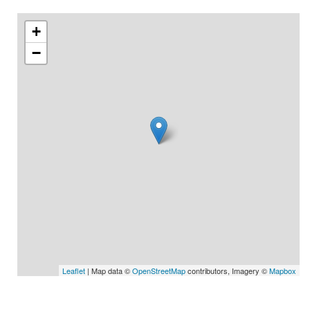
+
−
Leaflet
| Map data ©
OpenStreetMap
contributors, Imagery ©
Mapbox