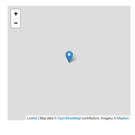
+
−
Leaflet
| Map data ©
OpenStreetMap
contributors, Imagery ©
Mapbox