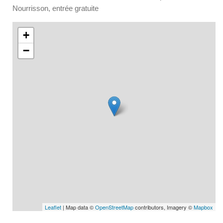
Nourrisson, entrée gratuite
+
−
Leaflet
| Map data ©
OpenStreetMap
contributors, Imagery ©
Mapbox