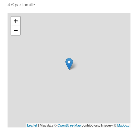
4 € par famille
+
−
Leaflet
| Map data ©
OpenStreetMap
contributors, Imagery ©
Mapbox