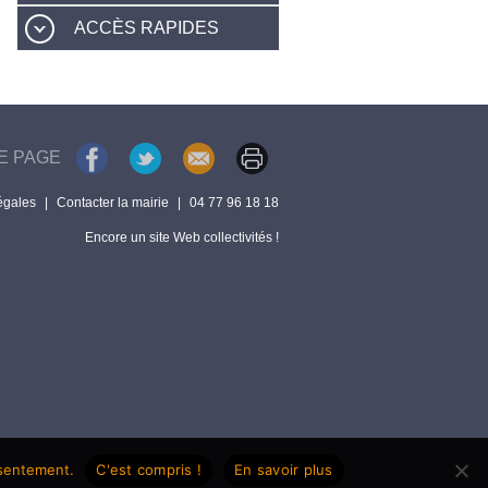
ACCÈS RAPIDES
E PAGE
égales
|
Contacter la mairie
|
04 77 96 18 18
Encore un site Web collectivités !
nsentement.
C'est compris !
En savoir plus