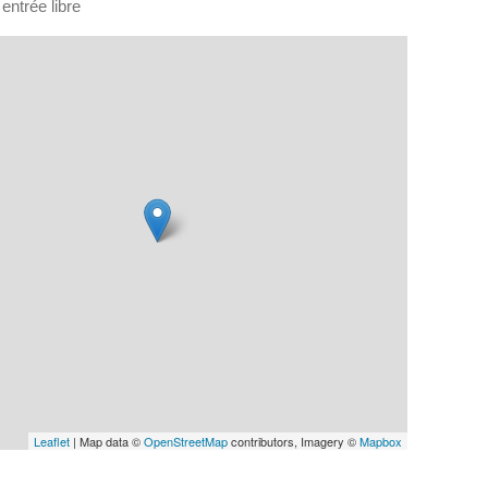
entrée libre
Leaflet
| Map data ©
OpenStreetMap
contributors, Imagery ©
Mapbox