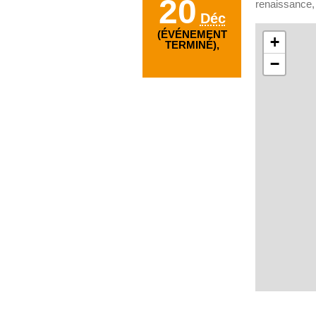
20
renaissance, 
Déc
(ÉVÉNEMENT
+
TERMINÉ),
−