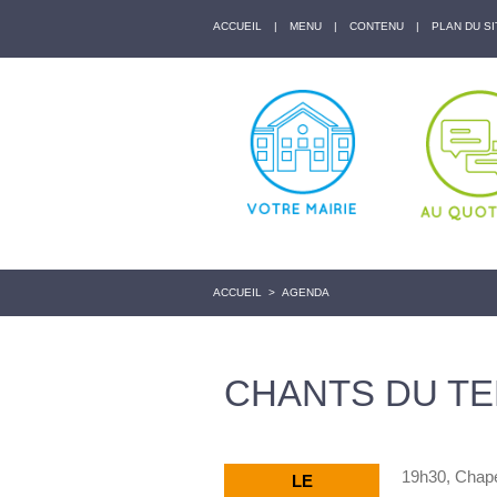
ACCUEIL
|
MENU
|
CONTENU
|
PLAN DU SI
ACCUEIL
>
AGENDA
CHANTS DU TE
19h30, Chape
LE