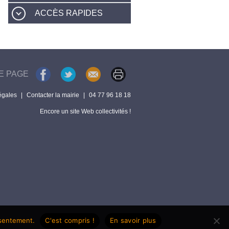
ACCÈS RAPIDES
E PAGE
égales
|
Contacter la mairie
|
04 77 96 18 18
Encore un site Web collectivités !
nsentement.
C'est compris !
En savoir plus