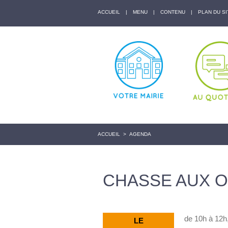
ACCUEIL
|
MENU
|
CONTENU
|
PLAN DU SI
ACCUEIL
>
AGENDA
CHASSE AUX 
de 10h à 12h,
LE