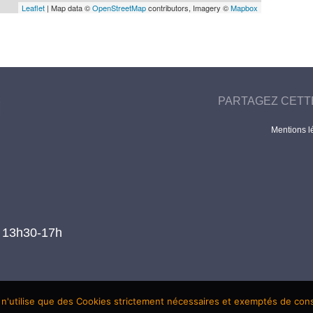
Leaflet
| Map data ©
OpenStreetMap
contributors, Imagery ©
Mapbox
PARTAGEZ CETT
Mentions l
t 13h30-17h
 n'utilise que des Cookies strictement nécessaires et exemptés de co