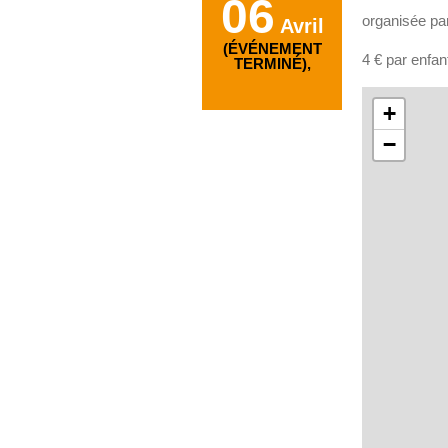
06
organisée par
Avril
(ÉVÉNEMENT
4 € par enfan
TERMINÉ),
+
−