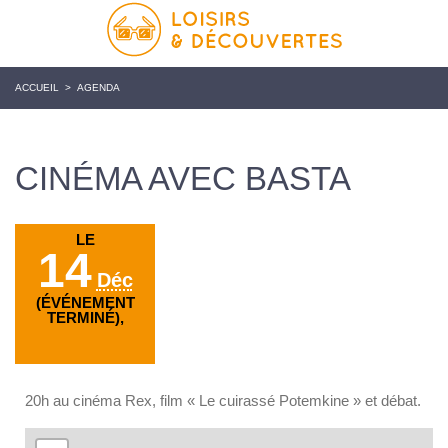
ACCUEIL
>
AGENDA
CINÉMA AVEC BASTA
LE
14
Déc
(ÉVÉNEMENT
TERMINÉ),
20h au cinéma Rex, film « Le cuirassé Potemkine » et débat.