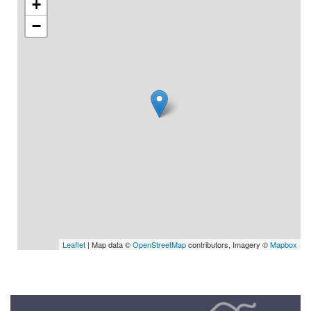
+
−
Leaflet
| Map data ©
OpenStreetMap
contributors, Imagery ©
Mapbox