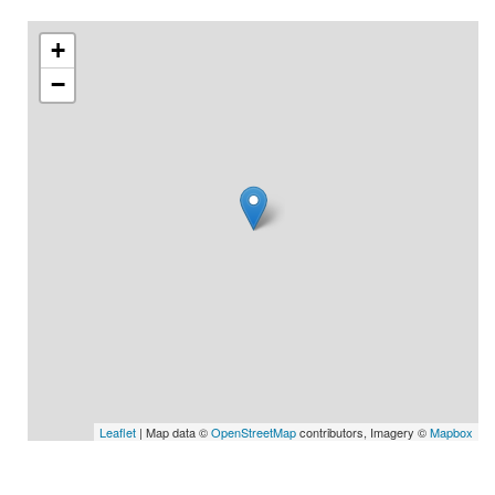
+
−
Leaflet
| Map data ©
OpenStreetMap
contributors, Imagery ©
Mapbox