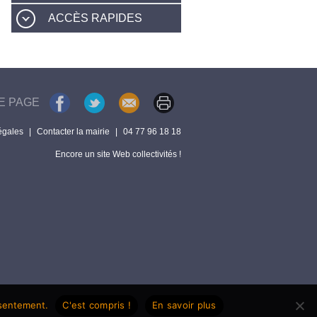
ACCÈS RAPIDES
E PAGE
égales
|
Contacter la mairie
|
04 77 96 18 18
Encore un site Web collectivités !
nsentement.
C'est compris !
En savoir plus