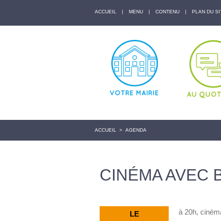
ACCUEIL
|
MENU
|
CONTENU
|
PLAN DU SI
ACCUEIL
>
AGENDA
CINÉMA AVEC 
à 20h, cinéma
LE