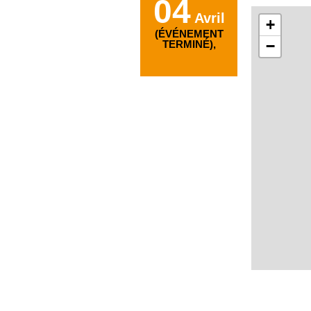
04
Avril
+
(ÉVÉNEMENT
−
TERMINÉ),