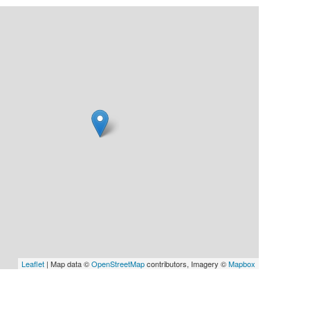
Leaflet
| Map data ©
OpenStreetMap
contributors, Imagery ©
Mapbox