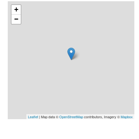
+
−
Leaflet
| Map data ©
OpenStreetMap
contributors, Imagery ©
Mapbox