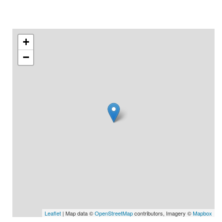
+
−
Leaflet
| Map data ©
OpenStreetMap
contributors, Imagery ©
Mapbox