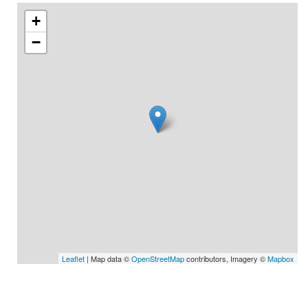
+
−
Leaflet
| Map data ©
OpenStreetMap
contributors, Imagery ©
Mapbox