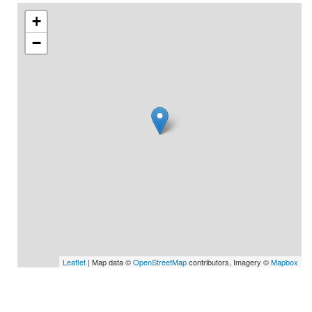
+
−
Leaflet
| Map data ©
OpenStreetMap
contributors, Imagery ©
Mapbox