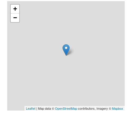
+
−
Leaflet
| Map data ©
OpenStreetMap
contributors, Imagery ©
Mapbox