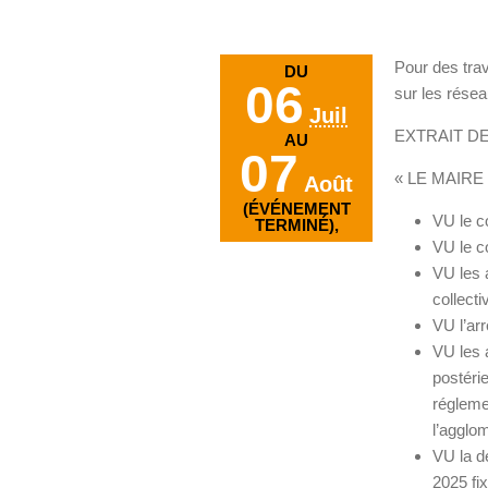
Pour des tra
DU
06
sur les rése
Juil
EXTRAIT DE 
AU
07
« LE MAIR
Août
(ÉVÉNEMENT
VU le c
TERMINÉ),
VU le c
VU les 
collectiv
VU l’arr
VU les 
postérie
réglemen
l’agglom
VU la d
2025 fi