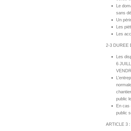
Le doma
sans dét
Un péri
Les piét
Les acc
2-3 DUREE
Les dis
6 JUILL
VENDRE
L’entre
normale
chantier
public l
En cas 
public s
ARTICLE 3 