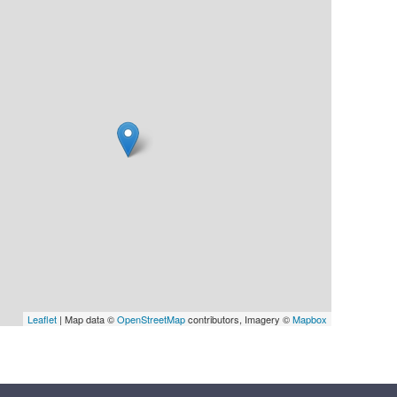
Leaflet
| Map data ©
OpenStreetMap
contributors, Imagery ©
Mapbox