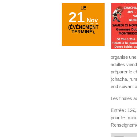
LE
21
Nov
(ÉVÉNEMENT
TERMINÉ),
organise une
adultes viend
préparer le 
(chacha, rum
end suivant à
Les finales au
Entrée : 12€, 
pour les moin
Renseignemen