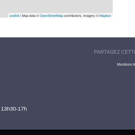
Leaflet
| Map data ©
OpenStreetMap
contributors, Imagery ©
Mapbox
PARTAGEZ CETT
Mentions l
t 13h30-17h