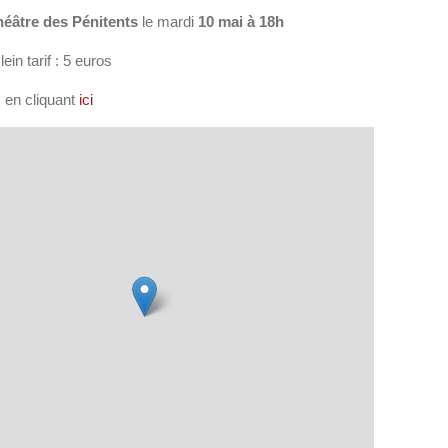
héâtre des Pénitents
le mardi
10 mai à 18h
lein tarif : 5 euros
 en cliquant
ici