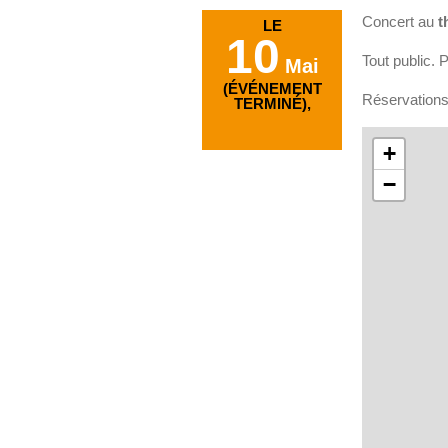
Concert au
t
LE
10
Tout public. P
Mai
(ÉVÉNEMENT
Réservations
TERMINÉ),
+
−