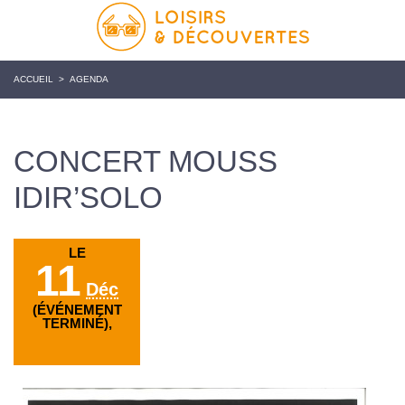
ACCUEIL
>
AGENDA
CONCERT MOUSS
IDIR’SOLO
LE
11
Déc
(ÉVÉNEMENT
TERMINÉ),