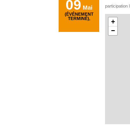
09
participation 
Mai
(ÉVÉNEMENT
TERMINÉ),
+
−