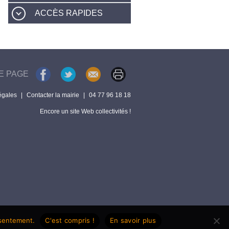
ACCÈS RAPIDES
E PAGE
égales
|
Contacter la mairie
|
04 77 96 18 18
Encore un site Web collectivités !
nsentement.
C'est compris !
En savoir plus