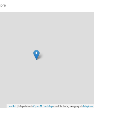
libre
Leaflet
| Map data ©
OpenStreetMap
contributors, Imagery ©
Mapbox