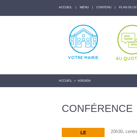
ACCUEIL
|
MENU
|
CONTENU
|
PLAN DU SI
ACCUEIL
>
AGENDA
CONFÉRENCE
20h30, centre 
LE