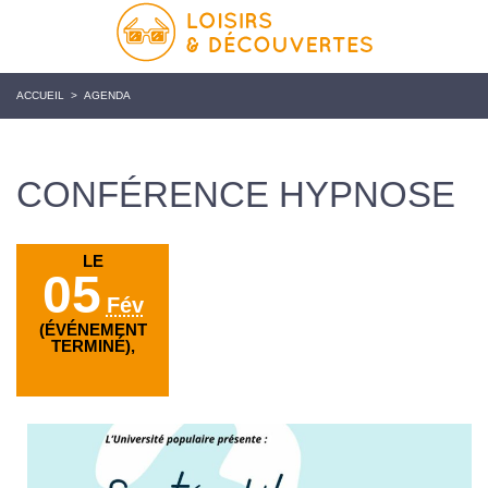
ACCUEIL
>
AGENDA
CONFÉRENCE HYPNOSE
LE
05
Fév
(ÉVÉNEMENT
TERMINÉ),