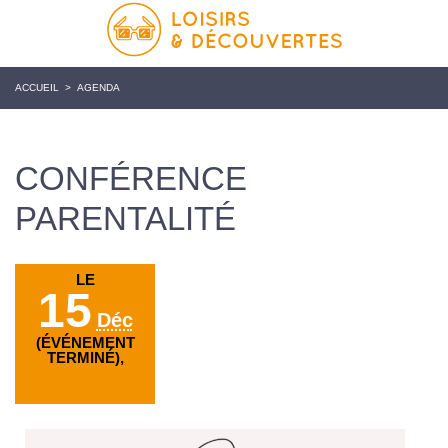
ACCUEIL
>
AGENDA
CONFÉRENCE
PARENTALITÉ
LE
15
Déc
(ÉVÉNEMENT
TERMINÉ),