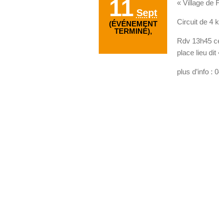
11
« Village de 
Sept
Circuit de 4
(ÉVÉNEMENT
TERMINÉ),
Rdv 13h45 cen
place lieu d
plus d’info :