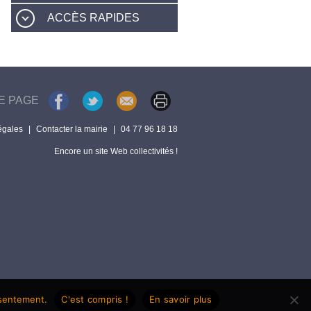
ACCÈS RAPIDES
E PAGE
égales
|
Contacter la mairie
|
04 77 96 18 18
Encore un site Web collectivités !
nsentement.
C'est compris !
En savoir plus