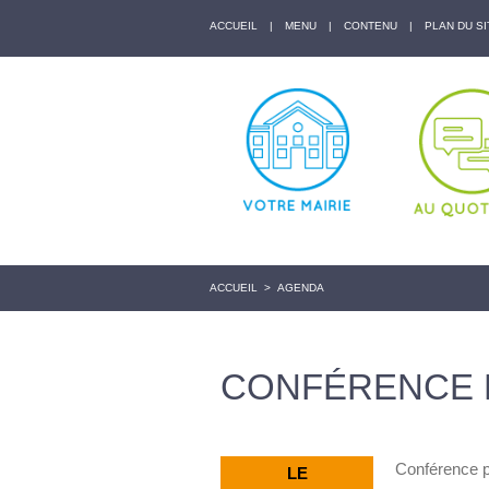
ACCUEIL
|
MENU
|
CONTENU
|
PLAN DU SI
ACCUEIL
>
AGENDA
CONFÉRENCE
Conférence p
LE