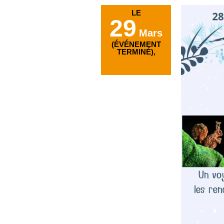
LE
29
Mars
(ÉVÉNEMENT
TERMINÉ),