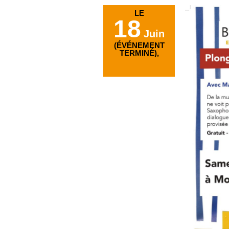
LE
18
Juin
(ÉVÉNEMENT
TERMINÉ),