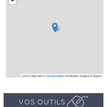
−
Leaflet
| Map data ©
OpenStreetMap
contributors, Imagery ©
Mapbox