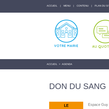
ACCUEIL
|
MENU
|
CONTENU
|
PLAN DU SI
ACCUEIL
>
AGENDA
DON DU SANG
Espace Guy P
LE