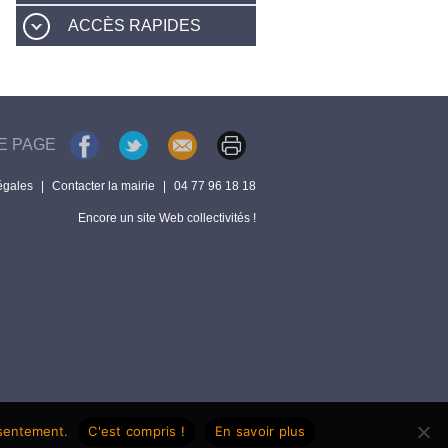
ACCÈS RAPIDES
E PAGE
égales
|
Contacter la mairie
|
04 77 96 18 18
Encore un site Web collectivités !
nsentement.
C'est compris !
En savoir plus