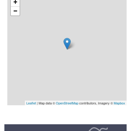
+
−
Leaflet
| Map data ©
OpenStreetMap
contributors, Imagery ©
Mapbox