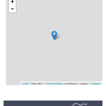
+
−
Leaflet
| Map data ©
OpenStreetMap
contributors, Imagery ©
Mapbox