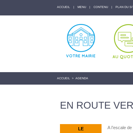
ACCUEIL
|
MENU
|
CONTENU
|
PLAN DU SI
ACCUEIL
>
AGENDA
EN ROUTE VER
A l’escale d
LE