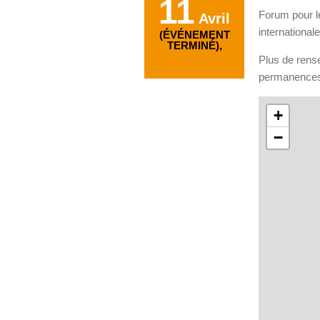
11
Forum pour le
Avril
international
(ÉVÉNEMENT
TERMINÉ),
Plus de rens
permanences
+
−