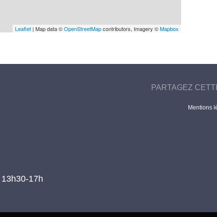
Leaflet
| Map data ©
OpenStreetMap
contributors, Imagery ©
Mapbox
PARTAGEZ CETT
Mentions l
t 13h30-17h