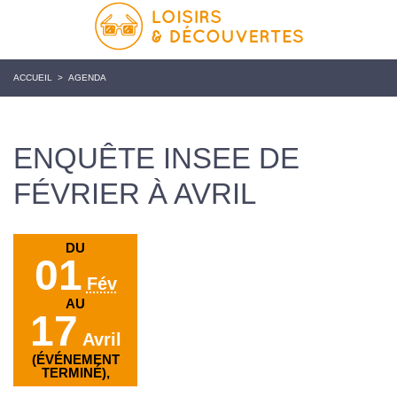
ACCUEIL
>
AGENDA
ENQUÊTE INSEE DE
FÉVRIER À AVRIL
DU
01
Fév
AU
17
Avril
(ÉVÉNEMENT
TERMINÉ),