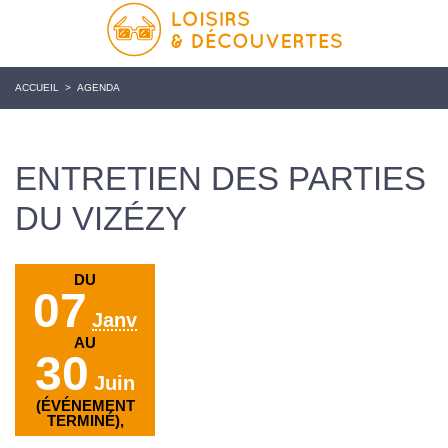
ACCUEIL
>
AGENDA
ENTRETIEN DES PARTIES
DU VIZÉZY
DU
07
Janv
AU
30
Juin
(ÉVÉNEMENT
TERMINÉ),