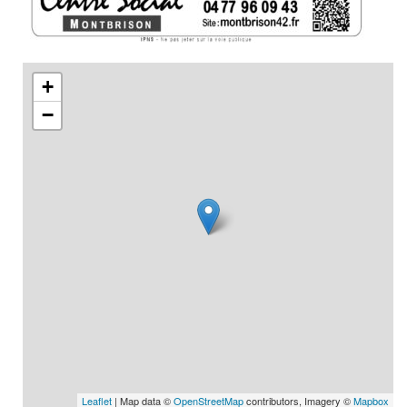
+
−
Leaflet
| Map data ©
OpenStreetMap
contributors, Imagery ©
Mapbox