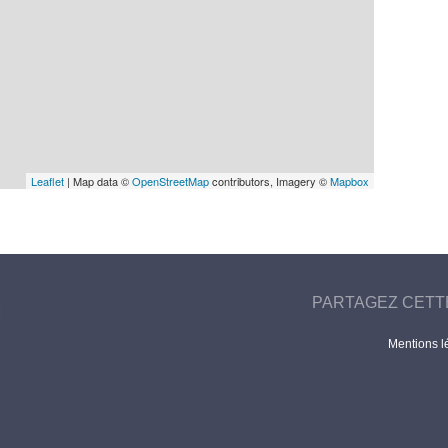
Leaflet
| Map data ©
OpenStreetMap
contributors, Imagery ©
Mapbox
PARTAGEZ CETT
Mentions l