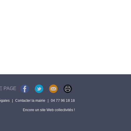
E PAGE
égales
|
Contacter la mairie
|
04 77 96 18 18
Encore un site Web collectivités !