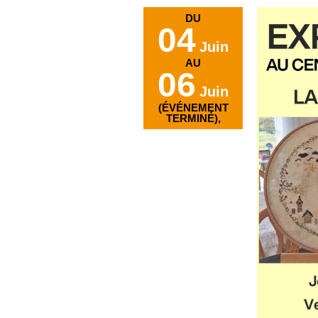
DU
04
Juin
AU
06
Juin
(ÉVÉNEMENT
TERMINÉ),