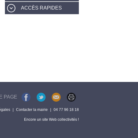
ACCÈS RAPIDES
E PAGE
égales
|
Contacter la mairie
|
04 77 96 18 18
Encore un site Web collectivités !