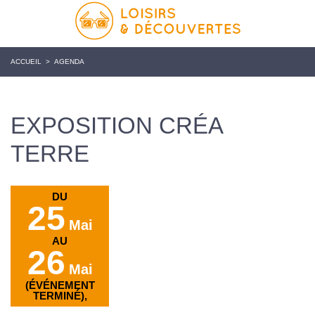
ACCUEIL
>
AGENDA
EXPOSITION CRÉA
TERRE
DU
25
Mai
AU
26
Mai
(ÉVÉNEMENT
TERMINÉ),