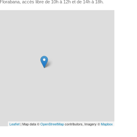
 Florabana, accès libre de 10h à 12h et de 14h à 18h.
Leaflet
| Map data ©
OpenStreetMap
contributors, Imagery ©
Mapbox