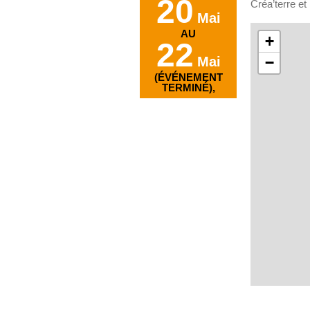
20
Créa’terre et
Mai
AU
+
22
Mai
−
(ÉVÉNEMENT
TERMINÉ),