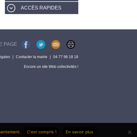
ACCÈS RAPIDES
E PAGE
égales
|
Contacter la mairie
|
04 77 96 18 18
Encore un site Web collectivités !
nsentement.
C'est compris !
En savoir plus