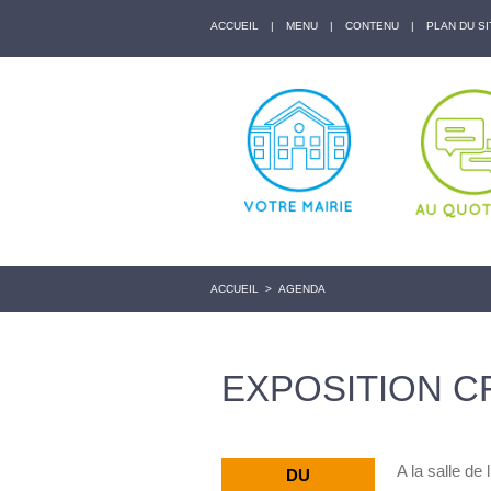
ACCUEIL
|
MENU
|
CONTENU
|
PLAN DU SI
ACCUEIL
>
AGENDA
EXPOSITION C
A la salle de 
DU